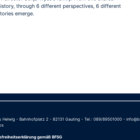
istory, through 6 different perspectives, 6 different
stories emerge.
as Helwig - Bahnhofplatz 2 - 82131 Gauting - Tel.: 089/89501000 - info
os
refreiheitserklärung gemäß BFSG