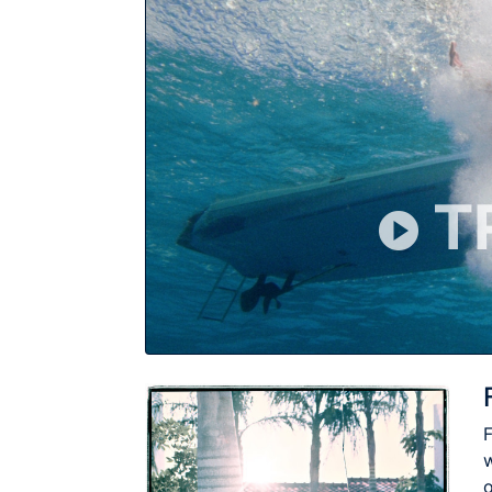
T
F
w