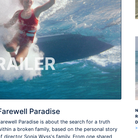
RAILER
Farewell Paradise
N
R
arewell Paradise is about the search for a truth
D
>
ithin a broken family, based on the personal story
of director Sonja Wyss's family. From one shared