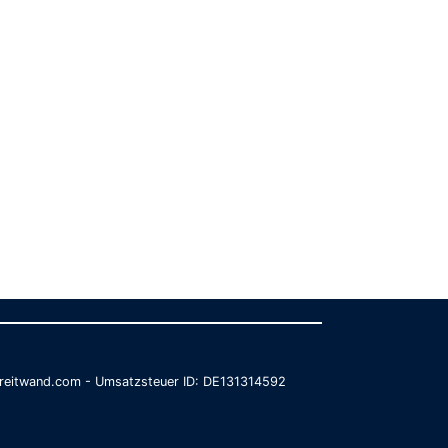
@breitwand.com - Umsatzsteuer ID: DE131314592