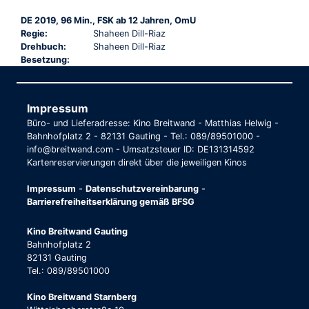
DE 2019, 96 Min., FSK ab 12 Jahren, OmU
Regie:
Shaheen Dill-Riaz
Drehbuch:
Shaheen Dill-Riaz
Besetzung:
Impressum
Büro- und Lieferadresse: Kino Breitwand - Matthias Helwig -
Bahnhofplatz 2 - 82131 Gauting - Tel.: 089/89501000 -
info@breitwand.com - Umsatzsteuer ID: DE131314592
Kartenreservierungen direkt über die jeweiligen Kinos
Impressum
-
Datenschutzvereinbarung
-
Barrierefreiheitserklärung gemäß BFSG
Kino Breitwand Gauting
Bahnhofplatz 2
82131 Gauting
Tel.: 089/89501000
Kino Breitwand Starnberg