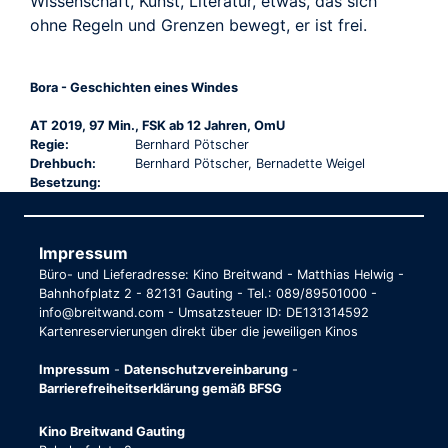
Wissenschaft, Kunst, Literatur, etwas, das sich
ohne Regeln und Grenzen bewegt, er ist frei.
Bora - Geschichten eines Windes
AT 2019, 97 Min., FSK ab 12 Jahren, OmU
Regie:
Bernhard Pötscher
Drehbuch:
Bernhard Pötscher, Bernadette Weigel
Besetzung:
Impressum
Büro- und Lieferadresse: Kino Breitwand - Matthias Helwig -
Bahnhofplatz 2 - 82131 Gauting - Tel.: 089/89501000 -
info@breitwand.com - Umsatzsteuer ID: DE131314592
Kartenreservierungen direkt über die jeweiligen Kinos
Impressum
-
Datenschutzvereinbarung
-
Barrierefreiheitserklärung gemäß BFSG
Kino Breitwand Gauting