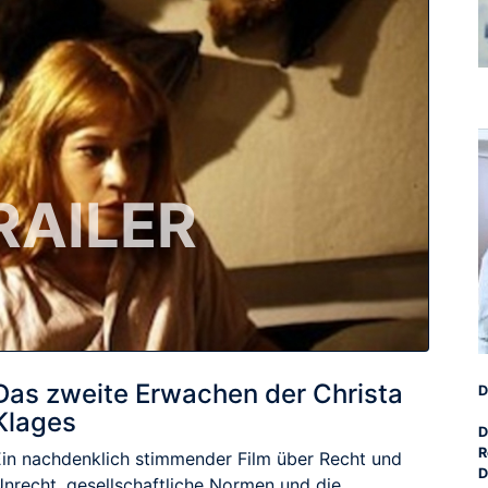
RAILER
Das zweite Erwachen der Christa
D
Klages
D
R
Ein nachdenklich stimmender Film über Recht und
D
Unrecht, gesellschaftliche Normen und die