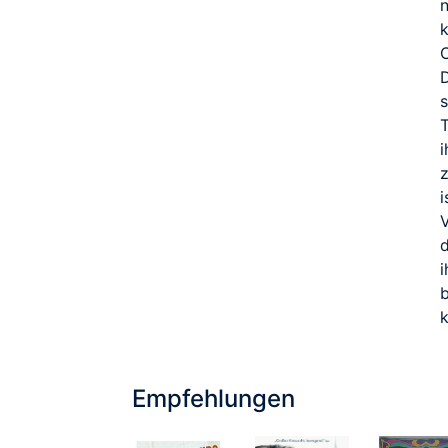
n
i
z
i
V
d
i
k
Empfehlungen