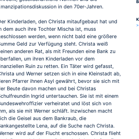
B
Emanzipationsdiskussion in den 70er-Jahren.
K
Der Kinderladen, den Christa mitaufgebaut hat und
>
in dem auch ihre Tochter Mischa ist, muss
geschlossen werden, wenn nicht bald eine größere
Summe Geld zur Verfügung steht. Christa weiß
keinen anderen Rat, als mit Freunden eine Bank zu
überfallen, um ihren Kinderladen vor dem
inanziellen Ruin zu retten. Ein Täter wird gefasst,
hrista und Werner setzen sich in eine Kleinstadt ab,
eren Pfarrer ihnen Asyl gewährt, bevor sie sich mit
der Beute davon machen und bei Christas
chulfreundin Ingrid untertauchen. Sie ist mit einem
undeswehroffizier verheiratet und löst sich von
hm, als sie mit Werner schläft. Inzwischen macht
sich die Geisel aus dem Bankraub, die
Bankangestellte Lena, auf die Suche nach Christa.
erner wird auf der Flucht erschossen. Christa flieht