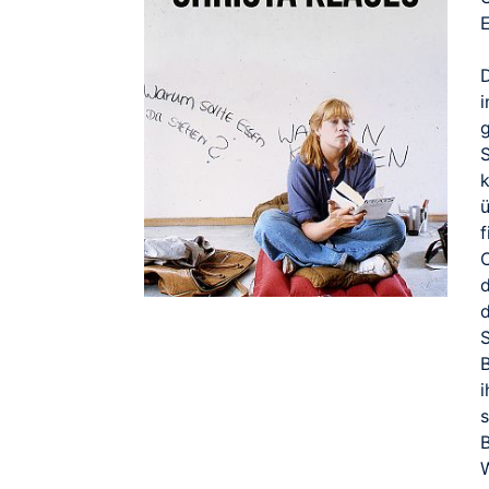
f
C
d
S
B
i
W