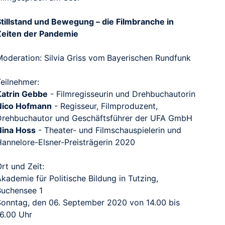
Stillstand und Bewegung – die Filmbranche in
Zeiten der Pandemie
Moderation: Silvia Griss vom Bayerischen Rundfunk
Teilnehmer:
Katrin Gebbe
- Filmregisseurin und Drehbuchautorin
Nico Hofmann
- Regisseur, Filmproduzent,
Drehbuchautor und Geschäftsführer der UFA GmbH
Nina Hoss
- Theater- und Filmschauspielerin und
Hannelore-Elsner-Preisträgerin 2020
rt und Zeit:
kademie für Politische Bildung in Tutzing,
Buchensee 1
Sonntag, den 06. September 2020 von 14.00 bis
16.00 Uhr