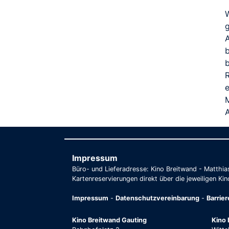
W
g
b
e
Impressum
Büro- und Lieferadresse: Kino Breitwand - Matthi
Kartenreservierungen direkt über die jeweiligen Kin
Impressum
-
Datenschutzvereinbarung
-
Barrie
Kino Breitwand Gauting
Kino 