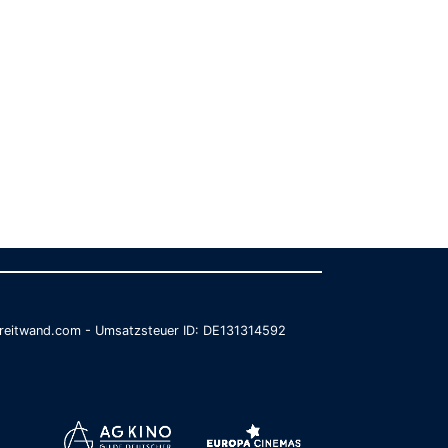
@breitwand.com - Umsatzsteuer ID: DE131314592