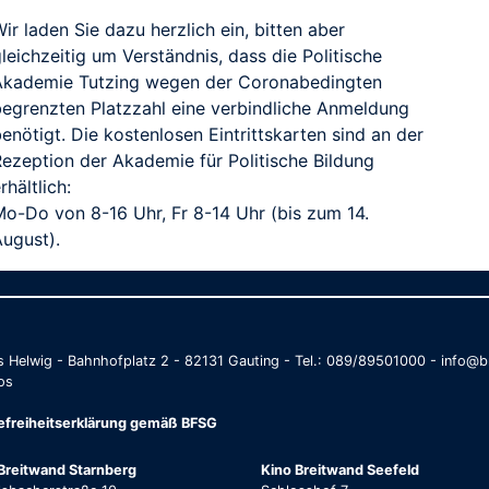
ir laden Sie dazu herzlich ein, bitten aber
leichzeitig um Verständnis, dass die Politische
Akademie Tutzing wegen der Coronabedingten
begrenzten Platzzahl eine verbindliche Anmeldung
enötigt. Die kostenlosen Eintrittskarten sind an der
Rezeption der Akademie für Politische Bildung
rhältlich:
Mo-Do von 8-16 Uhr, Fr 8-14 Uhr (bis zum 14.
August).
as Helwig - Bahnhofplatz 2 - 82131 Gauting - Tel.: 089/89501000 - info
os
refreiheitserklärung gemäß BFSG
Breitwand Starnberg
Kino Breitwand Seefeld