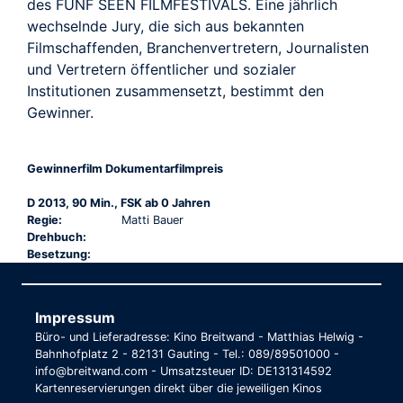
des FÜNF SEEN FILMFESTIVALS. Eine jährlich
wechselnde Jury, die sich aus bekannten
Filmschaffenden, Branchenvertretern, Journalisten
und Vertretern öffentlicher und sozialer
Institutionen zusammensetzt, bestimmt den
Gewinner.
Gewinnerfilm Dokumentarfilmpreis
D 2013, 90 Min., FSK ab 0 Jahren
Regie:
Matti Bauer
Drehbuch:
Besetzung:
Impressum
Büro- und Lieferadresse: Kino Breitwand - Matthias Helwig -
Bahnhofplatz 2 - 82131 Gauting - Tel.: 089/89501000 -
info@breitwand.com - Umsatzsteuer ID: DE131314592
Kartenreservierungen direkt über die jeweiligen Kinos