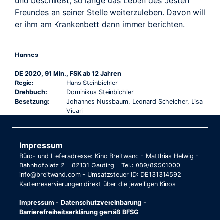
und beschließt, so lange das Leben des besten
Freundes an seiner Stelle weiterzuleben. Davon will
er ihm am Krankenbett dann immer berichten.
Hannes
DE 2020, 91 Min., FSK ab 12 Jahren
Regie:
Hans Steinbichler
Drehbuch:
Dominikus Steinbichler
Besetzung:
Johannes Nussbaum, Leonard Scheicher, Lisa
Vicari
Impressum
Büro- und Lieferadresse: Kino Breitwand - Matthias Helwig -
Bahnhofplatz 2 - 82131 Gauting - Tel.: 089/89501000 -
info@breitwand.com - Umsatzsteuer ID: DE131314592
Kartenreservierungen direkt über die jeweiligen Kinos
Impressum
-
Datenschutzvereinbarung
-
Barrierefreiheitserklärung gemäß BFSG