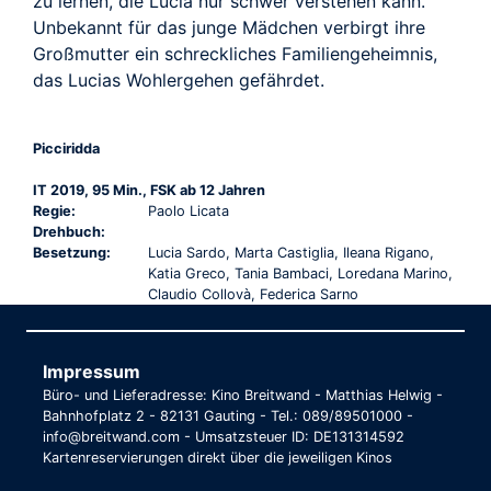
zu lernen, die Lucia nur schwer verstehen kann.
Unbekannt für das junge Mädchen verbirgt ihre
Großmutter ein schreckliches Familiengeheimnis,
das Lucias Wohlergehen gefährdet.
Picciridda
IT 2019, 95 Min., FSK ab 12 Jahren
Regie:
Paolo Licata
Drehbuch:
Besetzung:
Lucia Sardo, Marta Castiglia, Ileana Rigano,
Katia Greco, Tania Bambaci, Loredana Marino,
Claudio Collovà, Federica Sarno
Impressum
Büro- und Lieferadresse: Kino Breitwand - Matthias Helwig -
Bahnhofplatz 2 - 82131 Gauting - Tel.: 089/89501000 -
info@breitwand.com - Umsatzsteuer ID: DE131314592
Kartenreservierungen direkt über die jeweiligen Kinos