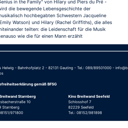
enius in the Family" von Hilary und Piers du Pré -
wird die bewegende Lebensgeschichte der
musikalisch hochbegabten Schwestern Jacqueline
Emily Watson) und Hilary (Rachel Griffiths), die alles
iteinander teilten: die Leidenschaft für die Musik
genauso wie die für einen Mann erzählt
as Helwig - Bahnhofplatz 2 - 82131 Gauting - Tel.: 089/89501000 - info
os
refreiheitserklärung gemäß BFSG
Breitwand Starnberg
Kino Breitwand Seefeld
lsbacherstraße 10
Schlosshof 7
 Starnberg
82229 Seefeld
 08151/971800
Tel.: 08152/981898