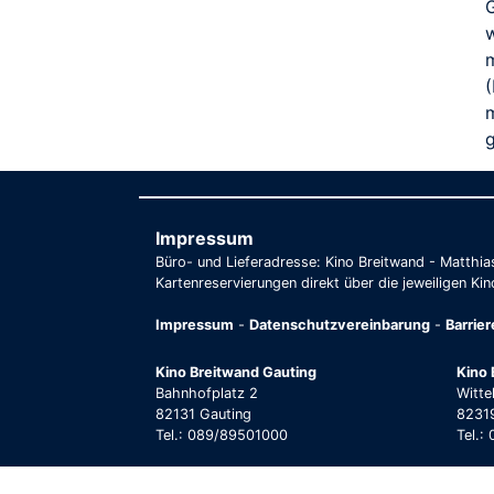
G
(
m
Impressum
Büro- und Lieferadresse: Kino Breitwand - Matthi
Kartenreservierungen direkt über die jeweiligen Kin
Impressum
-
Datenschutzvereinbarung
-
Barrie
Kino Breitwand Gauting
Kino 
Bahnhofplatz 2
Witte
82131 Gauting
82319
Tel.: 089/89501000
Tel.: