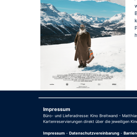
P
Impressum
Büro- und Lieferadresse: Kino Breitwand - Matthi
Kartenreservierungen direkt über die jeweiligen Kin
Impressum
-
Datenschutzvereinbarung
-
Barrie