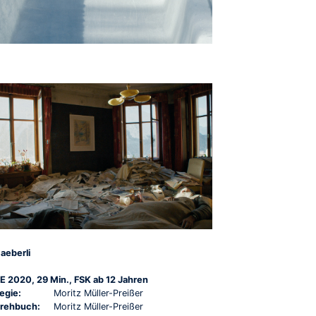
aeberli
E 2020, 29 Min., FSK ab 12 Jahren
egie:
Moritz Müller-Preißer
rehbuch:
Moritz Müller-Preißer