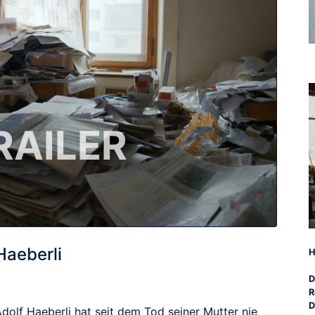
RAILER
Haeberli
H
D
R
D
dolf Haeberli hat seit dem Tod seiner Mutter nie