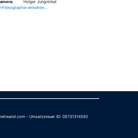
amera:
Holger Jungnickel
>Filmographie einsehen...
@breitwand.com - Umsatzsteuer ID: DE131314592