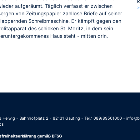
K
wieder aufgeräumt. Täglich verfasst er zwischen
>
Bergen von Zeitungspapier zahllose Briefe auf seiner
klappernden Schreibmaschine. Er kämpft gegen den
olitapparat des schicken St. Moritz, in dem sein
heruntergekommenes Haus steht - mitten drin.
as Helwig - Bahnhofplatz 2 - 82131 Gauting - Tel.: 089/89501000 - info
os
refreiheitserklärung gemäß BFSG