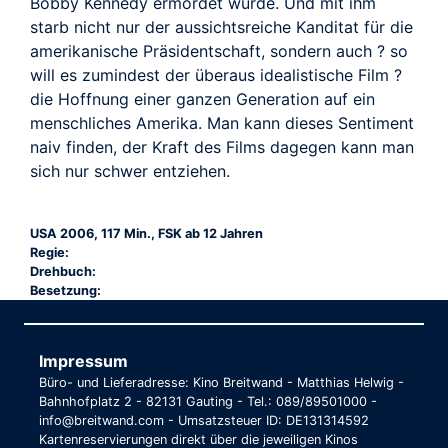
Bobby Kennedy ermordet wurde. Und mit ihm
starb nicht nur der aussichtsreiche Kanditat für die
amerikanische Präsidentschaft, sondern auch ? so
will es zumindest der überaus idealistische Film ?
die Hoffnung einer ganzen Generation auf ein
menschliches Amerika. Man kann dieses Sentiment
naiv finden, der Kraft des Films dagegen kann man
sich nur schwer entziehen.
USA 2006, 117 Min., FSK ab 12 Jahren
Regie:
Drehbuch:
Besetzung:
Impressum
Büro- und Lieferadresse: Kino Breitwand - Matthias Helwig -
Bahnhofplatz 2 - 82131 Gauting - Tel.: 089/89501000 -
info@breitwand.com - Umsatzsteuer ID: DE131314592
Kartenreservierungen direkt über die jeweiligen Kinos