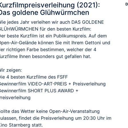
Kurzfilmpreisverleihung (2021):
D
Das goldene Glühwürmchen
Wie jedes Jahr verleihen wir auch DAS GOLDENE
GLÜHWÜRMCHEN für den besten Kurzfilm:
er beste Kurzfilm ist ein Publikumspreis. Auf dem
Open-Air-Gelände können Sie mit Ihrem Gettoni und
der richtigen Farbe bestimmen, welcher der 4
urzfilme Ihnen besonders gut gefallen hat.
ir zeigen:
Die 4 besten Kurzfilme des FSFF
Gewinnerfilm VIDEO-ART-PREIS + Preisverleihung
Gewinnerfilm SHORT PLUS AWARD +
reisverleihung
Sollte das Wetter keine Open-Air-Veranstaltung
ulassen, findet die Preisverleihung um 20:30 Uhr im
ino Starnberg statt.