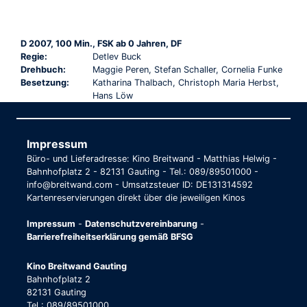
D 2007, 100 Min., FSK ab 0 Jahren, DF
Regie:
Detlev Buck
Drehbuch:
Maggie Peren, Stefan Schaller, Cornelia Funke
Besetzung:
Katharina Thalbach, Christoph Maria Herbst,
Hans Löw
Impressum
Büro- und Lieferadresse: Kino Breitwand - Matthias Helwig -
Bahnhofplatz 2 - 82131 Gauting - Tel.: 089/89501000 -
info@breitwand.com - Umsatzsteuer ID: DE131314592
Kartenreservierungen direkt über die jeweiligen Kinos
Impressum
-
Datenschutzvereinbarung
-
Barrierefreiheitserklärung gemäß BFSG
Kino Breitwand Gauting
Bahnhofplatz 2
82131 Gauting
Tel.: 089/89501000