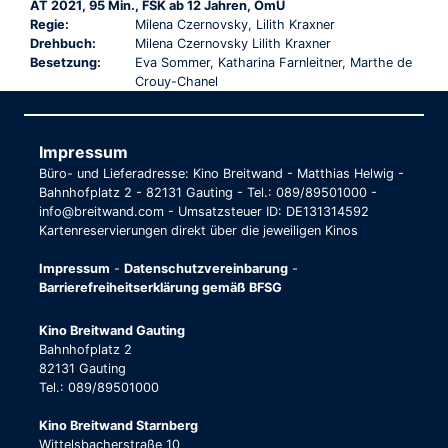
AT 2021, 95 Min., FSK ab 12 Jahren, OmU
Regie:
Milena Czernovsky, Lilith Kraxner
Drehbuch:
Milena Czernovsky Lilith Kraxner
Besetzung:
Eva Sommer, Katharina Farnleitner, Marthe de
Crouy-Chanel
Impressum
Büro- und Lieferadresse: Kino Breitwand - Matthias Helwig -
Bahnhofplatz 2 - 82131 Gauting - Tel.: 089/89501000 -
info@breitwand.com - Umsatzsteuer ID: DE131314592
Kartenreservierungen direkt über die jeweiligen Kinos
Impressum
-
Datenschutzvereinbarung
-
Barrierefreiheitserklärung gemäß BFSG
Kino Breitwand Gauting
Bahnhofplatz 2
82131 Gauting
Tel.: 089/89501000
Kino Breitwand Starnberg
Wittelsbacherstraße 10