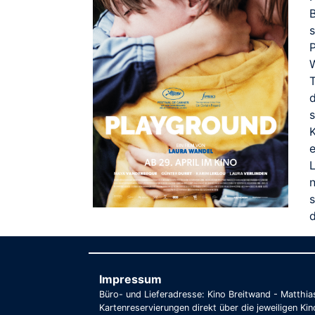
B
s
P
W
T
e
L
n
Impressum
Büro- und Lieferadresse: Kino Breitwand - Matthi
Kartenreservierungen direkt über die jeweiligen Kin