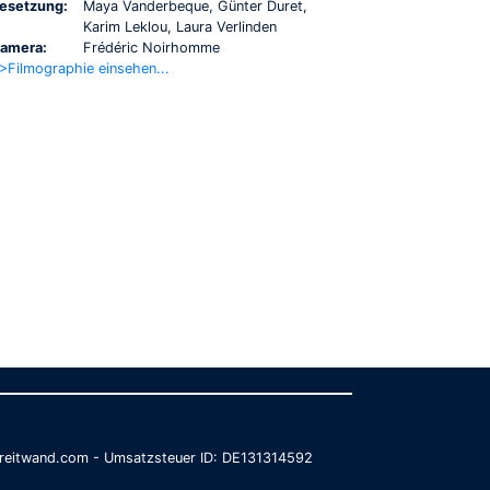
esetzung:
Maya Vanderbeque, Günter Duret,
Karim Leklou, Laura Verlinden
amera:
Frédéric Noirhomme
>Filmographie einsehen...
@breitwand.com - Umsatzsteuer ID: DE131314592