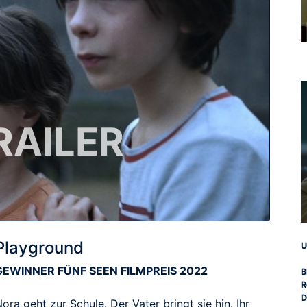
RAILER
Playground
U
GEWINNER FÜNF SEEN FILMPREIS 2022
B
R
D
ora geht zur Schule. Der Vater bringt sie hin. Ihr