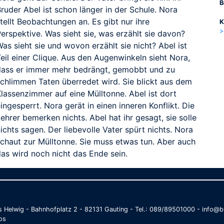
B
ruder Abel ist schon länger in der Schule. Nora
tellt Beobachtungen an. Es gibt nur ihre
K
>
erspektive. Was sieht sie, was erzählt sie davon?
as sieht sie und wovon erzählt sie nicht? Abel ist
eil einer Clique. Aus den Augenwinkeln sieht Nora,
dass er immer mehr bedrängt, gemobbt und zu
schlimmen Taten überredet wird. Sie blickt aus dem
Klassenzimmer auf eine Mülltonne. Abel ist dort
ingesperrt. Nora gerät in einen inneren Konflikt. Die
ehrer bemerken nichts. Abel hat ihr gesagt, sie solle
ichts sagen. Der liebevolle Vater spürt nichts. Nora
schaut zur Mülltonne. Sie muss etwas tun. Aber auch
das wird noch nicht das Ende sein.
as Helwig - Bahnhofplatz 2 - 82131 Gauting - Tel.: 089/89501000 - info
os