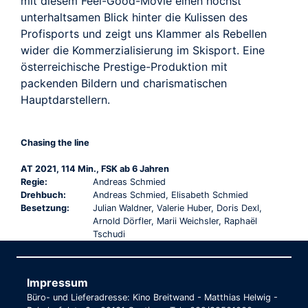
mit diesem Feel-Good-Movie einen höchst
unterhaltsamen Blick hinter die Kulissen des
Profisports und zeigt uns Klammer als Rebellen
wider die Kommerzialisierung im Skisport. Eine
österreichische Prestige-Produktion mit
packenden Bildern und charismatischen
Hauptdarstellern.
Chasing the line
AT 2021, 114 Min., FSK ab 6 Jahren
Regie:
Andreas Schmied
Drehbuch:
Andreas Schmied, Elisabeth Schmied
Besetzung:
Julian Waldner, Valerie Huber, Doris Dexl,
Arnold Dörfler, Marii Weichsler, Raphaël
Tschudi
Impressum
Büro- und Lieferadresse: Kino Breitwand - Matthias Helwig -