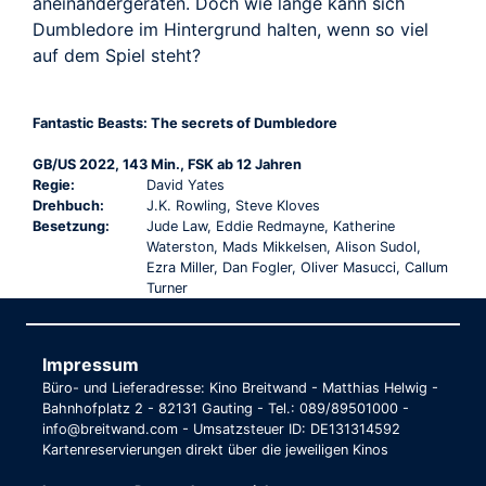
aneinandergeraten. Doch wie lange kann sich
Dumbledore im Hintergrund halten, wenn so viel
auf dem Spiel steht?
Fantastic Beasts: The secrets of Dumbledore
GB/US 2022, 143 Min., FSK ab 12 Jahren
Regie:
David Yates
Drehbuch:
J.K. Rowling, Steve Kloves
Besetzung:
Jude Law, Eddie Redmayne, Katherine
Waterston, Mads Mikkelsen, Alison Sudol,
Ezra Miller, Dan Fogler, Oliver Masucci, Callum
Turner
Impressum
Büro- und Lieferadresse: Kino Breitwand - Matthias Helwig -
Bahnhofplatz 2 - 82131 Gauting - Tel.: 089/89501000 -
info@breitwand.com - Umsatzsteuer ID: DE131314592
Kartenreservierungen direkt über die jeweiligen Kinos