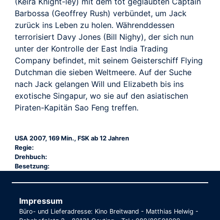
(Keira Knight-ley) mit dem tot geglaubten Captain
Barbossa (Geoffrey Rush) verbündet, um Jack
zurück ins Leben zu holen. Währenddessen
terrorisiert Davy Jones (Bill Nighy), der sich nun
unter der Kontrolle der East India Trading
Company befindet, mit seinem Geisterschiff Flying
Dutchman die sieben Weltmeere. Auf der Suche
nach Jack gelangen Will und Elizabeth bis ins
exotische Singapur, wo sie auf den asiatischen
Piraten-Kapitän Sao Feng treffen.
USA 2007, 169 Min., FSK ab 12 Jahren
Regie:
Drehbuch:
Besetzung:
Impressum
Büro- und Lieferadresse: Kino Breitwand - Matthias Helwig -