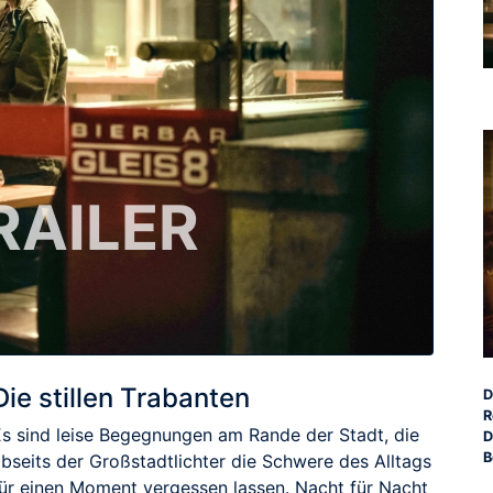
RAILER
Die stillen Trabanten
D
R
Es sind leise Begegnungen am Rande der Stadt, die
D
B
abseits der Großstadtlichter die Schwere des Alltags
für einen Moment vergessen lassen. Nacht für Nacht