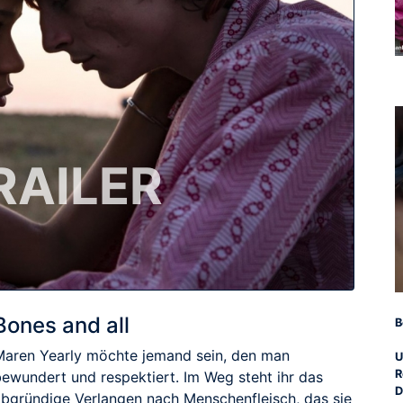
RAILER
Bones and all
B
Maren Yearly möchte jemand sein, den man
U
R
bewundert und respektiert. Im Weg steht ihr das
D
abgründige Verlangen nach Menschenfleisch, das sie