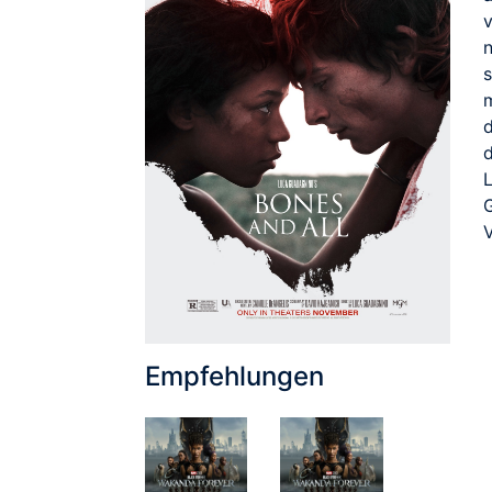
v
d
L
G
V
Empfehlungen