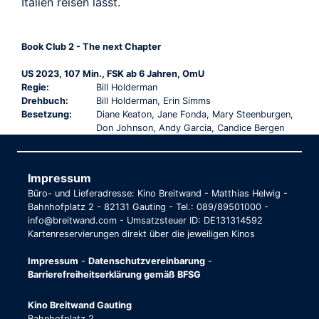
Italien reisen lässt.
Book Club 2 - The next Chapter
US 2023, 107 Min., FSK ab 6 Jahren, OmU
Regie:
Bill Holderman
Drehbuch:
Bill Holderman, Erin Simms
Besetzung:
Diane Keaton, Jane Fonda, Mary Steenburgen,
Don Johnson, Andy Garcia, Candice Bergen
Impressum
Büro- und Lieferadresse: Kino Breitwand - Matthias Helwig -
Bahnhofplatz 2 - 82131 Gauting - Tel.: 089/89501000 -
info@breitwand.com - Umsatzsteuer ID: DE131314592
Kartenreservierungen direkt über die jeweiligen Kinos
Impressum
-
Datenschutzvereinbarung
-
Barrierefreiheitserklärung gemäß BFSG
Kino Breitwand Gauting
Bahnhofplatz 2