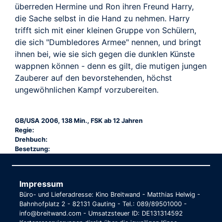
überreden Hermine und Ron ihren Freund Harry,
die Sache selbst in die Hand zu nehmen. Harry
trifft sich mit einer kleinen Gruppe von Schülern,
die sich "Dumbledores Armee" nennen, und bringt
ihnen bei, wie sie sich gegen die dunklen Künste
wappnen können - denn es gilt, die mutigen jungen
Zauberer auf den bevorstehenden, höchst
ungewöhnlichen Kampf vorzubereiten.
GB/USA 2006, 138 Min., FSK ab 12 Jahren
Regie:
Drehbuch:
Besetzung:
Impressum
Büro- und Lieferadresse: Kino Breitwand - Matthias Helwig -
Bahnhofplatz 2 - 82131 Gauting - Tel.: 089/89501000 -
info@breitwand.com - Umsatzsteuer ID: DE131314592