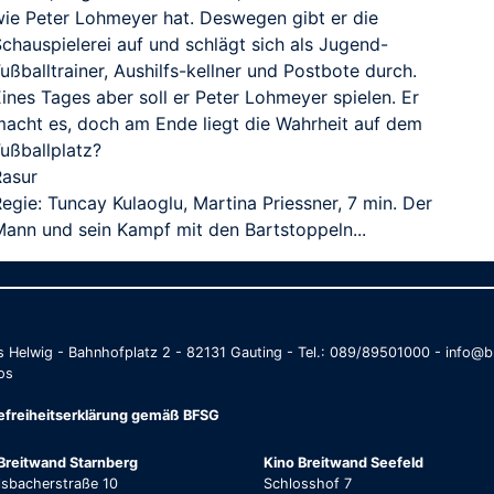
wie Peter Lohmeyer hat. Deswegen gibt er die
chauspielerei auf und schlägt sich als Jugend-
ußballtrainer, Aushilfs-kellner und Postbote durch.
ines Tages aber soll er Peter Lohmeyer spielen. Er
macht es, doch am Ende liegt die Wahrheit auf dem
Fußballplatz?
Rasur
egie: Tuncay Kulaoglu, Martina Priessner, 7 min. Der
Mann und sein Kampf mit den Bartstoppeln...
as Helwig - Bahnhofplatz 2 - 82131 Gauting - Tel.: 089/89501000 - info
os
refreiheitserklärung gemäß BFSG
Breitwand Starnberg
Kino Breitwand Seefeld
lsbacherstraße 10
Schlosshof 7