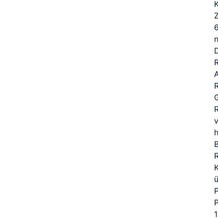
6
n
D
G
v
h
R
K
1