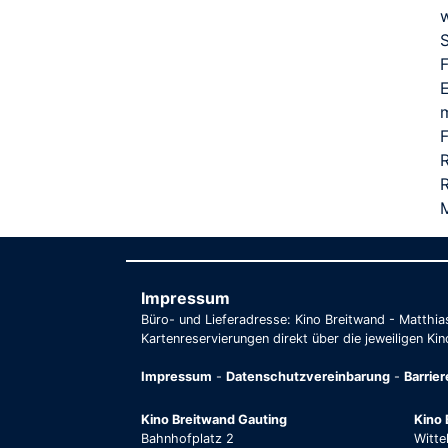
S
F
E
R
Impressum
Büro- und Lieferadresse: Kino Breitwand - Matthi
Kartenreservierungen direkt über die jeweiligen Kin
Impressum
-
Datenschutzvereinbarung
-
Barrie
Kino Breitwand Gauting
Kino 
Bahnhofplatz 2
Witte