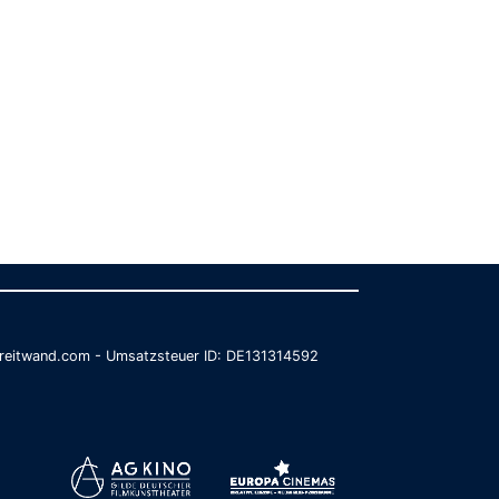
@breitwand.com - Umsatzsteuer ID: DE131314592