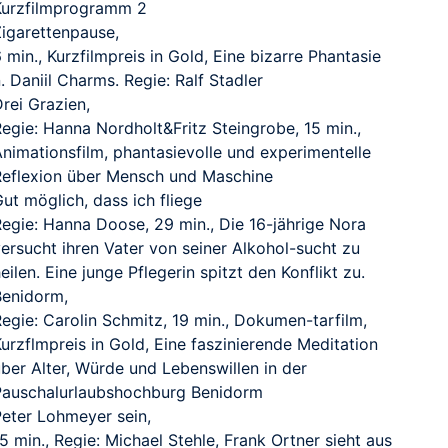
Kurzfilmprogramm 2
Zigarettenpause,
 min., Kurzfilmpreis in Gold, Eine bizarre Phantasie
. Daniil Charms. Regie: Ralf Stadler
rei Grazien,
Regie: Hanna Nordholt&Fritz Steingrobe, 15 min.,
Animationsfilm, phantasievolle und experimentelle
Reflexion über Mensch und Maschine
ut möglich, dass ich fliege
Regie: Hanna Doose, 29 min., Die 16-jährige Nora
ersucht ihren Vater von seiner Alkohol-sucht zu
eilen. Eine junge Pflegerin spitzt den Konflikt zu.
Benidorm,
egie: Carolin Schmitz, 19 min., Dokumen-tarfilm,
urzflmpreis in Gold, Eine faszinierende Meditation
über Alter, Würde und Lebenswillen in der
Pauschalurlaubshochburg Benidorm
Peter Lohmeyer sein,
5 min., Regie: Michael Stehle, Frank Ortner sieht aus