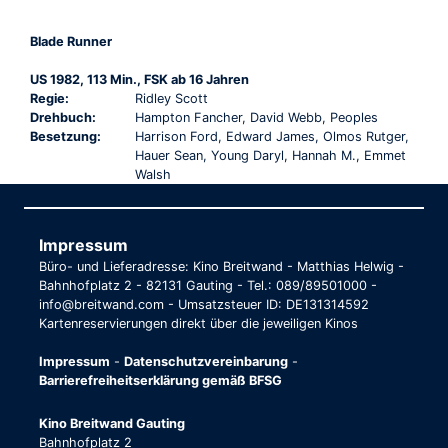
Blade Runner
US 1982, 113 Min., FSK ab 16 Jahren
Regie:
Ridley Scott
Drehbuch:
Hampton Fancher, David Webb, Peoples
Besetzung:
Harrison Ford, Edward James, Olmos Rutger,
Hauer Sean, Young Daryl, Hannah M., Emmet
Walsh
Impressum
Büro- und Lieferadresse: Kino Breitwand - Matthias Helwig -
Bahnhofplatz 2 - 82131 Gauting - Tel.: 089/89501000 -
info@breitwand.com - Umsatzsteuer ID: DE131314592
Kartenreservierungen direkt über die jeweiligen Kinos
Impressum
-
Datenschutzvereinbarung
-
Barrierefreiheitserklärung gemäß BFSG
Kino Breitwand Gauting
Bahnhofplatz 2