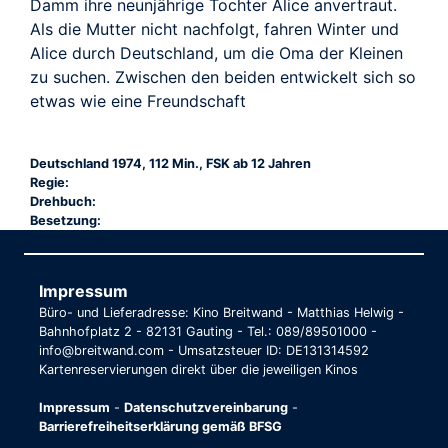
Damm ihre neunjährige Tochter Alice anvertraut.
Als die Mutter nicht nachfolgt, fahren Winter und
Alice durch Deutschland, um die Oma der Kleinen
zu suchen. Zwischen den beiden entwickelt sich so
etwas wie eine Freundschaft
Deutschland 1974, 112 Min., FSK ab 12 Jahren
Regie:
Drehbuch:
Besetzung:
Impressum
Büro- und Lieferadresse: Kino Breitwand - Matthias Helwig -
Bahnhofplatz 2 - 82131 Gauting - Tel.: 089/89501000 -
info@breitwand.com - Umsatzsteuer ID: DE131314592
Kartenreservierungen direkt über die jeweiligen Kinos
Impressum
-
Datenschutzvereinbarung
-
Barrierefreiheitserklärung gemäß BFSG