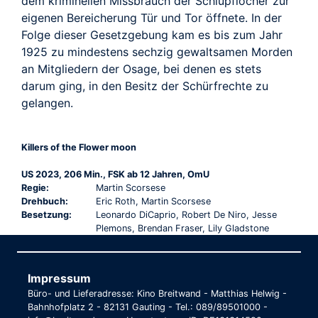
dem kriminellen Missbrauch der Schlupflöcher zur
eigenen Bereicherung Tür und Tor öffnete. In der
Folge dieser Gesetzgebung kam es bis zum Jahr
1925 zu mindestens sechzig gewaltsamen Morden
an Mitgliedern der Osage, bei denen es stets
darum ging, in den Besitz der Schürfrechte zu
gelangen.
Killers of the Flower moon
US 2023, 206 Min., FSK ab 12 Jahren, OmU
Regie:
Martin Scorsese
Drehbuch:
Eric Roth, Martin Scorsese
Besetzung:
Leonardo DiCaprio, Robert De Niro, Jesse
Plemons, Brendan Fraser, Lily Gladstone
Impressum
Büro- und Lieferadresse: Kino Breitwand - Matthias Helwig -
Bahnhofplatz 2 - 82131 Gauting - Tel.: 089/89501000 -