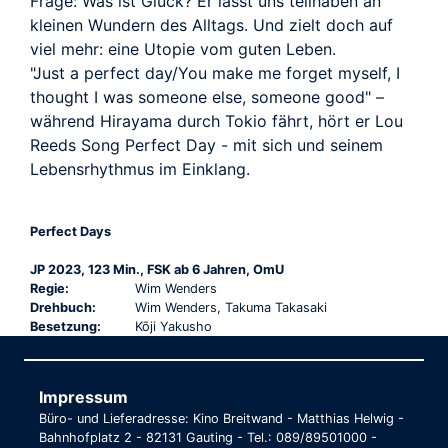
Frage: Was ist Glück? Er lässt uns teilhaben an
kleinen Wundern des Alltags. Und zielt doch auf
viel mehr: eine Utopie vom guten Leben.
"Just a perfect day/You make me forget myself, I
thought I was someone else, someone good" –
während Hirayama durch Tokio fährt, hört er Lou
Reeds Song Perfect Day - mit sich und seinem
Lebensrhythmus im Einklang.
Perfect Days
JP 2023, 123 Min., FSK ab 6 Jahren, OmU
Regie:
Wim Wenders
Drehbuch:
Wim Wenders, Takuma Takasaki
Besetzung:
Kōji Yakusho
Impressum
Büro- und Lieferadresse: Kino Breitwand - Matthias Helwig -
Bahnhofplatz 2 - 82131 Gauting - Tel.: 089/89501000 -