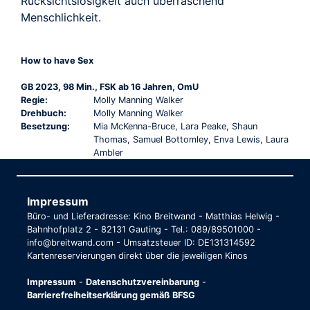
Rücksichtslosigkeit auch überraschend
Menschlichkeit.
How to have Sex
GB 2023, 98 Min., FSK ab 16 Jahren, OmU
Regie:
Molly Manning Walker
Drehbuch:
Molly Manning Walker
Besetzung:
Mia McKenna-Bruce, Lara Peake, Shaun
Thomas, Samuel Bottomley, Enva Lewis, Laura
Ambler
Impressum
Büro- und Lieferadresse: Kino Breitwand - Matthias Helwig -
Bahnhofplatz 2 - 82131 Gauting - Tel.: 089/89501000 -
info@breitwand.com - Umsatzsteuer ID: DE131314592
Kartenreservierungen direkt über die jeweiligen Kinos
Impressum
-
Datenschutzvereinbarung
-
Barrierefreiheitserklärung gemäß BFSG