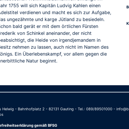
ahr 1755 will sich Kapitän Ludvig Kahlen einen
B
Adelstitel verdienen und macht es sich zur Aufgabe,
das ungezähmte und karge Jütland zu besiedeln.
K
Schon bald gerät er mit dem örtlichen Fürsten
rederik von Schinkel aneinander, der nicht
beabsichtigt, die Heide von irgendjemandem in
Besitz nehmen zu lassen, auch nicht im Namen des
Königs. Ein Überlebenskampf, vor allem gegen die
nerbittliche Natur beginnt.
as Helwig - Bahnhofplatz 2 - 82131 Gauting - Tel.: 089/89501000 - info
os
refreiheitserklärung gemäß BFSG