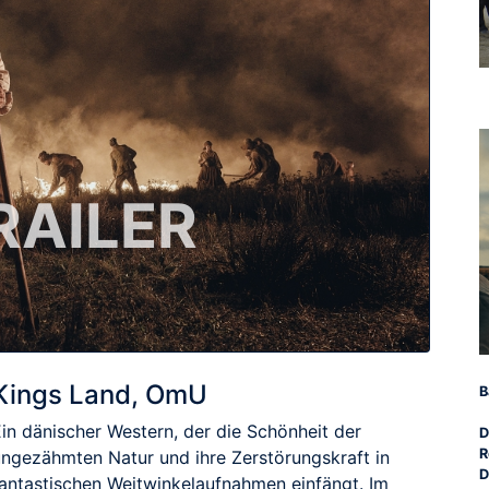
RAILER
Kings Land, OmU
B
Ein dänischer Western, der die Schönheit der
D
R
ungezähmten Natur und ihre Zerstörungskraft in
D
fantastischen Weitwinkelaufnahmen einfängt. Im