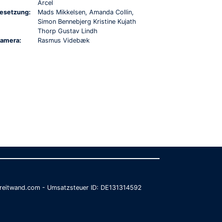
Arcel
esetzung:
Mads Mikkelsen, Amanda Collin,
Simon Bennebjerg Kristine Kujath
Thorp Gustav Lindh
amera:
Rasmus Videbæk
@breitwand.com - Umsatzsteuer ID: DE131314592