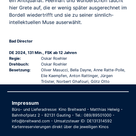
ein Antiquariat. Feenhaft und wunderschön taucht
hier Grete auf, die er wenig später ausgerechnet im
Bordell wiedertrifft und sie zu seiner sinnlich-
intellektuellen Muse auserwählt.
Bad Director
DE 2024, 131 Min., FSK ab 12 Jahren
Regie:
Oskar Roehler
Drehbuch:
Oskar Roehler
Besetzung:
Oliver Masucci, Bella Dayne, Anne Ratte-Polle,
Elie Kaempfen, Anton Rattinger, Jürgen
Tröster, Norbert Ghafouri, Götz Otto
Impressum
Büro- und Lieferadresse: Kino Breitwand - Matthias Helwig -
Bahnhofplatz 2 - 82131 Gauting - Tel.: 089/89501000 -
info@breitwand.com - Umsatzsteuer ID: DE131314592
Kartenreservierungen direkt über die jeweiligen Kinos