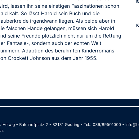
B
ird, lassen ihn seine einstigen Faszinationen schon
ald kalt. So lässt Harold sein Buch und die
Zauberkreide irgendwann liegen. Als beide aber in
K
die falschen Hände gelangen, müssen sich Harold
und seine Freunde plötzlich nicht nur um die Rettung
der Fantasie-, sondern auch der echten Welt
kümmern. Adaption des berühmten Kinderromans
von Crockett Johnson aus dem Jahr 1955.
as Helwig - Bahnhofplatz 2 - 82131 Gauting - Tel.: 089/89501000 - info
os