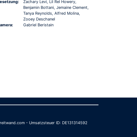
esetzung:
Zachary Levi, Lil Rel Howery,
Benjamin Bottani, Jemaine Clement,
Tanya Reynolds, Alfred Molina,
Zooey Deschanel
amera:
Gabriel Beristain
@breitwand.com - Umsatzsteuer ID: DE131314592