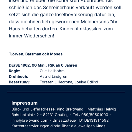
Insel und erleben die schönsten Abenteuer. Als
schließlich das Schreinerhaus verkauft werden soll,
setzt sich die ganze Inselbevölkerung dafür ein,
dass die ihnen lieb gewordenen Melchersons "ihr"
Haus behalten dürfen. Kinderfilmklassiker zum
Immer-Wiedersehen!
Tjorven, Batsman och Moses
DE/SE 1962, 90 Min., FSK ab 0 Jahren
Regie:
Olle Hellbohm
Drehbuch:
Astrid Lindgren
Besetzung:
Torsten Lilliecrona, Louise Edlind
Impressum
Büro- und Lieferadresse: Kino Breitwand - Matthias Helwig -
Bahnhofplatz 2 - 82131 Gauting - Tel.: 089/89501000 -
info@breitwand.com - Umsatzsteuer ID: DE131314592
Kartenreservierungen direkt über die jeweiligen Kinos