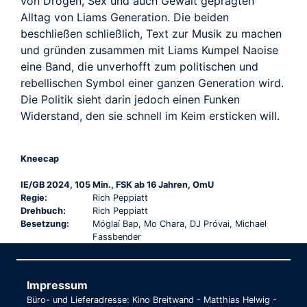
von Drogen, Sex und auch Gewalt geprägten
Alltag von Liams Generation. Die beiden
beschließen schließlich, Text zur Musik zu machen
und gründen zusammen mit Liams Kumpel Naoise
eine Band, die unverhofft zum politischen und
rebellischen Symbol einer ganzen Generation wird.
Die Politik sieht darin jedoch einen Funken
Widerstand, den sie schnell im Keim ersticken will.
Kneecap
IE/GB 2024, 105 Min., FSK ab 16 Jahren, OmU
Regie:
Rich Peppiatt
Drehbuch:
Rich Peppiatt
Besetzung:
Móglaí Bap, Mo Chara, DJ Próvai, Michael
Fassbender
Impressum
Büro- und Lieferadresse: Kino Breitwand - Matthias Helwig -