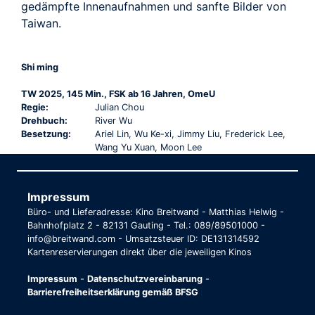
gedämpfte Innenaufnahmen und sanfte Bilder von
Taiwan.
Shi ming
TW 2025, 145 Min., FSK ab 16 Jahren, OmeU
Regie:
Julian Chou
Drehbuch:
River Wu
Besetzung:
Ariel Lin, Wu Ke-xi, Jimmy Liu, Frederick Lee,
Wang Yu Xuan, Moon Lee
Impressum
Büro- und Lieferadresse: Kino Breitwand - Matthias Helwig -
Bahnhofplatz 2 - 82131 Gauting - Tel.: 089/89501000 -
info@breitwand.com - Umsatzsteuer ID: DE131314592
Kartenreservierungen direkt über die jeweiligen Kinos
Impressum
-
Datenschutzvereinbarung
-
Barrierefreiheitserklärung gemäß BFSG