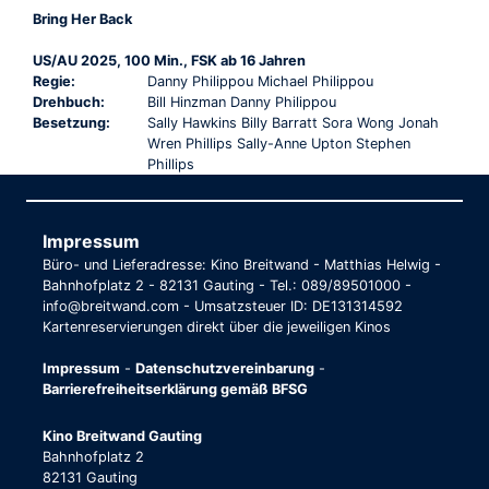
TRAILER
Bring Her Back
US/AU 2025, 100 Min., FSK ab 16 Jahren
Regie:
Danny Philippou Michael Philippou
Drehbuch:
Bill Hinzman Danny Philippou
Besetzung:
Sally Hawkins Billy Barratt Sora Wong Jonah
Wren Phillips Sally-Anne Upton Stephen
Phillips
Impressum
Büro- und Lieferadresse: Kino Breitwand - Matthias Helwig -
Bahnhofplatz 2 - 82131 Gauting - Tel.: 089/89501000 -
info@breitwand.com - Umsatzsteuer ID: DE131314592
Kartenreservierungen direkt über die jeweiligen Kinos
Impressum
-
Datenschutzvereinbarung
-
Barrierefreiheitserklärung gemäß BFSG
Kino Breitwand Gauting
Bahnhofplatz 2
82131 Gauting