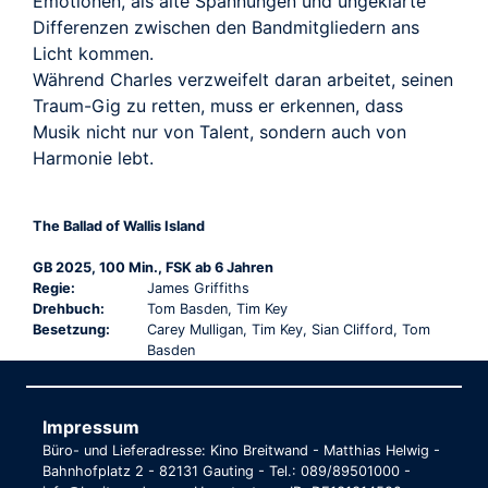
Emotionen, als alte Spannungen und ungeklärte
Differenzen zwischen den Bandmitgliedern ans
Licht kommen.
Während Charles verzweifelt daran arbeitet, seinen
Traum-Gig zu retten, muss er erkennen, dass
Musik nicht nur von Talent, sondern auch von
Harmonie lebt.
The Ballad of Wallis Island
GB 2025, 100 Min., FSK ab 6 Jahren
Regie:
James Griffiths
Drehbuch:
Tom Basden, Tim Key
Besetzung:
Carey Mulligan, Tim Key, Sian Clifford, Tom
Basden
Impressum
Büro- und Lieferadresse: Kino Breitwand - Matthias Helwig -
Bahnhofplatz 2 - 82131 Gauting - Tel.: 089/89501000 -