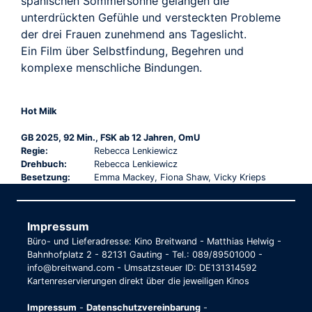
spanischen Sommersonne gelangen die
unterdrückten Gefühle und versteckten Probleme
der drei Frauen zunehmend ans Tageslicht.
Ein Film über Selbstfindung, Begehren und
komplexe menschliche Bindungen.
Hot Milk
GB 2025, 92 Min., FSK ab 12 Jahren, OmU
Regie:
Rebecca Lenkiewicz
Drehbuch:
Rebecca Lenkiewicz
Besetzung:
Emma Mackey, Fiona Shaw, Vicky Krieps
Impressum
Büro- und Lieferadresse: Kino Breitwand - Matthias Helwig -
Bahnhofplatz 2 - 82131 Gauting - Tel.: 089/89501000 -
info@breitwand.com - Umsatzsteuer ID: DE131314592
Kartenreservierungen direkt über die jeweiligen Kinos
Impressum
-
Datenschutzvereinbarung
-