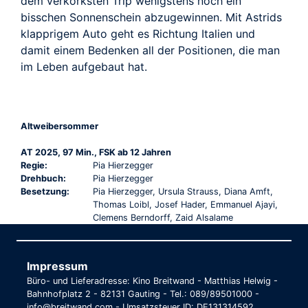
dem verkorksten Trip wenigstens noch ein
bisschen Sonnenschein abzugewinnen. Mit Astrids
klapprigem Auto geht es Richtung Italien und
damit einem Bedenken all der Positionen, die man
im Leben aufgebaut hat.
Altweibersommer
AT 2025, 97 Min., FSK ab 12 Jahren
Regie:
Pia Hierzegger
Drehbuch:
Pia Hierzegger
Besetzung:
Pia Hierzegger, Ursula Strauss, Diana Amft,
Thomas Loibl, Josef Hader, Emmanuel Ajayi,
Clemens Berndorff, Zaid Alsalame
Impressum
Büro- und Lieferadresse: Kino Breitwand - Matthias Helwig -
Bahnhofplatz 2 - 82131 Gauting - Tel.: 089/89501000 -
info@breitwand.com - Umsatzsteuer ID: DE131314592