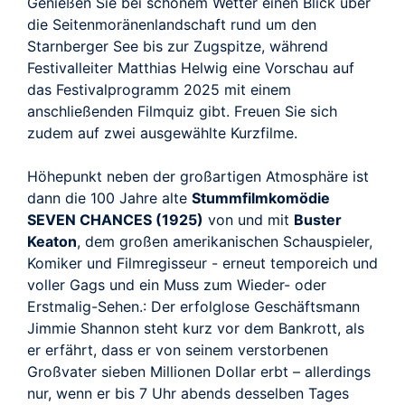
Genießen Sie bei schönem Wetter einen Blick über
die Seitenmoränenlandschaft rund um den
Starnberger See bis zur Zugspitze, während
Festivalleiter Matthias Helwig eine Vorschau auf
das Festivalprogramm 2025 mit einem
anschließenden Filmquiz gibt. Freuen Sie sich
zudem auf zwei ausgewählte Kurzfilme.
Höhepunkt neben der großartigen Atmosphäre ist
dann die 100 Jahre alte
Stummfilmkomödie
SEVEN CHANCES (1925)
von und mit
Buster
Keaton
, dem großen amerikanischen Schauspieler,
Komiker und Filmregisseur - erneut temporeich und
voller Gags und ein Muss zum Wieder- oder
Erstmalig-Sehen.: Der erfolglose Geschäftsmann
Jimmie Shannon steht kurz vor dem Bankrott, als
er erfährt, dass er von seinem verstorbenen
Großvater sieben Millionen Dollar erbt – allerdings
nur, wenn er bis 7 Uhr abends desselben Tages