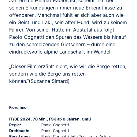
Jahren die Heimat Paolos ist, scheint ihm bei
seinen Erkundungen immer neue Erkenntnisse zu
offenbaren. Manchmal fühlt er sich aber auch wie
ein Geist, und Laki, sein alter Hund, wird zu seinem
Führer. Von seiner Hütte im Aostatal aus folgt
Paolo Cognetti den Spuren des Wassers bis hinauf
zu den schmelzenden Gletschern – durch eine
eindrucksvolle alpine Landschaft im Wandel.
„Dieser Film erzählt nicht, wie wir die Berge retten,
sondern wie die Berge uns retten
können.”(Suzanne Simard)
Fiore mio
IT/BE 2024, 78 Min., FSK ab 0 Jahren, OmU
Regie:
Paolo Cognetti
Drehbuch:
Paolo Cognetti
Besetzung:
Paolo Cognetti, Mia Tessarolo, Arturo