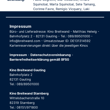
Squinobal, Marta Squinobal, Sete Tamang,
Corinne Favre, Remigio Vicquery, Laki
Impressum
Büro- und Lieferadresse: Kino Breitwand - Matthias Helwig -
Bahnhofplatz 2 - 82131 Gauting - Tel.: 089/89501000 -
info@breitwand.com - Umsatzsteuer ID: DE131314592
Kartenreservierungen direkt über die jeweiligen Kinos
Impressum
-
Datenschutzvereinbarung
-
Barrierefreiheitserklärung gemäß BFSG
Kino Breitwand Gauting
Bahnhofplatz 2
82131 Gauting
Tel.: 089/89501000
Kino Breitwand Starnberg
Wittelsbacherstraße 10
82319 Starnberg
Tel.: 08151/971800