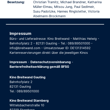
Besetzung:
Christian Tramitz, Michael Brandner, Katharina
Müller-Elmau, Mitsou Jung, Paul Sedlmeir,
Susu Padotzke, Hannes Ringlstetter, Victoria
Abelmann-Brockmann
Impressum
Büro- und Lieferadresse: Kino Breitwand - Matthias Helwig -
Bahnhofplatz 2 - 82131 Gauting - Tel.: 089/89501000 -
info@breitwand.com - Umsatzsteuer ID: DE131314592
Kartenreservierungen direkt über die jeweiligen Kinos
Impressum
-
Datenschutzvereinbarung
-
Barrierefreiheitserklärung gemäß BFSG
Kino Breitwand Gauting
Bahnhofplatz 2
82131 Gauting
Tel.: 089/89501000
Kino Breitwand Starnberg
Wittelsbacherstraße 10
82319 Starnberg