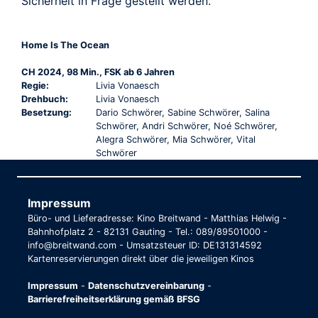
Sicherheit in Frage gestellt werden.
Home Is The Ocean
CH 2024, 98 Min., FSK ab 6 Jahren
Regie:
Livia Vonaesch
Drehbuch:
Livia Vonaesch
Besetzung:
Dario Schwörer, Sabine Schwörer, Salina
Schwörer, Andri Schwörer, Noé Schwörer,
Alegra Schwörer, Mia Schwörer, Vital
Schwörer
Impressum
Büro- und Lieferadresse: Kino Breitwand - Matthias Helwig -
Bahnhofplatz 2 - 82131 Gauting - Tel.: 089/89501000 -
info@breitwand.com - Umsatzsteuer ID: DE131314592
Kartenreservierungen direkt über die jeweiligen Kinos
Impressum
-
Datenschutzvereinbarung
-
Barrierefreiheitserklärung gemäß BFSG