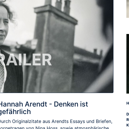
RAILER
Hannah Arendt - Denken ist
H
gefährlich
D
R
urch Originalzitate aus Arendts Essays und Briefen,
K
vorgetragen von Nina Hoss, sowie atmosphärische