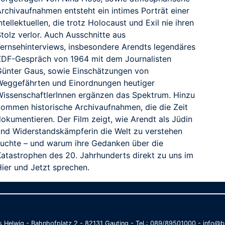
Archivaufnahmen entsteht ein intimes Porträt einer
ntellektuellen, die trotz Holocaust und Exil nie ihren
tolz verlor. Auch Ausschnitte aus
Fernsehinterviews, insbesondere Arendts legendäres
ZDF-Gespräch von 1964 mit dem Journalisten
Günter Gaus, sowie Einschätzungen von
Weggefährten und Einordnungen heutiger
WissenschaftlerInnen ergänzen das Spektrum. Hinzu
kommen historische Archivaufnahmen, die die Zeit
okumentieren. Der Film zeigt, wie Arendt als Jüdin
und Widerstandskämpferin die Welt zu verstehen
suchte – und warum ihre Gedanken über die
Katastrophen des 20. Jahrhunderts direkt zu uns im
Hier und Jetzt sprechen.
as Helwig - Bahnhofplatz 2 - 82131 Gauting - Tel.: 089/89501000 - info