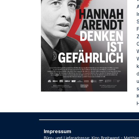
I
S
d
Impressum
Büro- und Lieferadresse: Kino Breitwand - Matthi