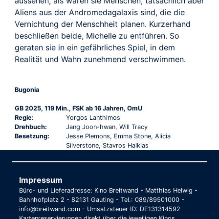
aussehen, als wären sie Menschen, tatsächlich aber
Aliens aus der Andromedagalaxis sind, die die
Vernichtung der Menschheit planen. Kurzerhand
beschließen beide, Michelle zu entführen. So
geraten sie in ein gefährliches Spiel, in dem
Realität und Wahn zunehmend verschwimmen.
Bugonia
GB 2025, 119 Min., FSK ab 16 Jahren, OmU
Regie:
Yorgos Lanthimos
Drehbuch:
Jang Joon-hwan, Will Tracy
Besetzung:
Jesse Plemons, Emma Stone, Alicia
Silverstone, Stavros Halkias
Impressum
Büro- und Lieferadresse: Kino Breitwand - Matthias Helwig -
Bahnhofplatz 2 - 82131 Gauting - Tel.: 089/89501000 -
info@breitwand.com - Umsatzsteuer ID: DE131314592
Kartenreservierungen direkt über die jeweiligen Kinos