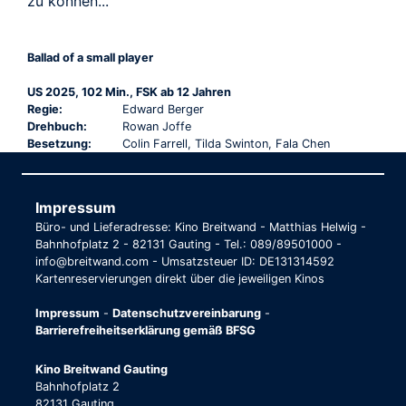
zu können...
Ballad of a small player
US 2025, 102 Min., FSK ab 12 Jahren
Regie:
Edward Berger
Drehbuch:
Rowan Joffe
Besetzung:
Colin Farrell, Tilda Swinton, Fala Chen
Impressum
Büro- und Lieferadresse: Kino Breitwand - Matthias Helwig -
Bahnhofplatz 2 - 82131 Gauting - Tel.: 089/89501000 -
info@breitwand.com - Umsatzsteuer ID: DE131314592
Kartenreservierungen direkt über die jeweiligen Kinos
Impressum
-
Datenschutzvereinbarung
-
Barrierefreiheitserklärung gemäß BFSG
Kino Breitwand Gauting
Bahnhofplatz 2
82131 Gauting