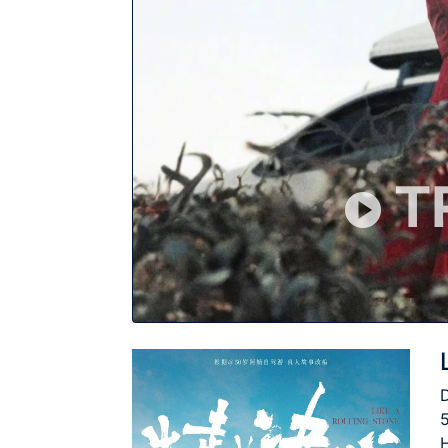
T
5
H