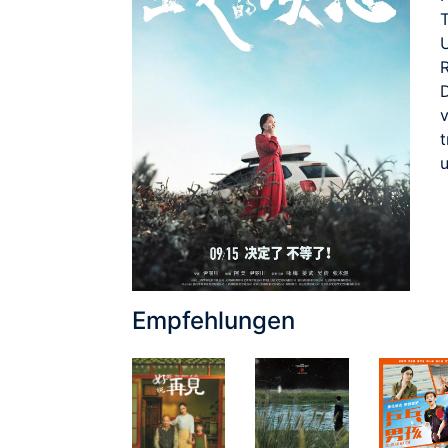
U
D
t
Empfehlungen