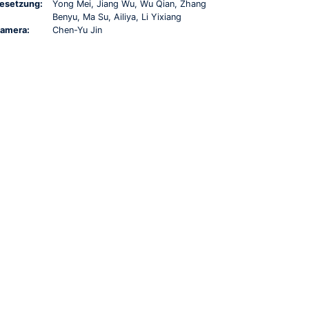
esetzung:
Yong Mei, Jiang Wu, Wu Qian, Zhang
Benyu, Ma Su, Ailiya, Li Yixiang
amera:
Chen-Yu Jin