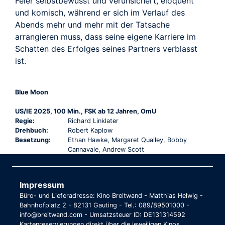
Feier selbstbewusst und verunsichert, eloquent
und komisch, während er sich im Verlauf des
Abends mehr und mehr mit der Tatsache
arrangieren muss, dass seine eigene Karriere im
Schatten des Erfolges seines Partners verblasst
ist.
Blue Moon
US/IE 2025, 100 Min., FSK ab 12 Jahren, OmU
Regie:
Richard Linklater
Drehbuch:
Robert Kaplow
Besetzung:
Ethan Hawke, Margaret Qualley, Bobby
Cannavale, Andrew Scott
Impressum
Büro- und Lieferadresse: Kino Breitwand - Matthias Helwig -
Bahnhofplatz 2 - 82131 Gauting - Tel.: 089/89501000 -
info@breitwand.com - Umsatzsteuer ID: DE131314592
Kartenreservierungen direkt über die jeweiligen Kinos