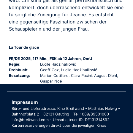
wird. Christina gilt als genial, perfektionistisch und
kompliziert, doch überraschend entwickelt sie eine
fürsorgliche Zuneigung für Jeanne. Es entsteht
eine gegenseitige Faszination zwischen der
Schauspielerin und der jungen Frau.
La Tour de glace
FR/DE 2025, 117 Min., FSK ab 12 Jahren, OmU
Regie:
Lucile Hadžihalilović
Drehbuch:
Geoff Cox, Lucile Hadžihalilović
Besetzung:
Marion Cotillard, Clara Pacini, August Diehl,
Gaspar Noé
Impressum
Büro- und Lieferadresse: Kino Breitwand - Matthias Helwig -
Bahnhofplatz 2 - 82131 Gauting - Tel.: 089/89501000 -
info@breitwand.com - Umsatzsteuer ID: DE131314592
Kartenreservierungen direkt über die jeweiligen Kinos