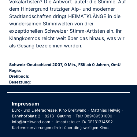
Vokalartisten? Die Antwort lautet: die Stimme. Auf
dem Hintergrund trutziger Alp- und moderner
Stadtlandschaften dringt HEIMATKLÄNGE in die
wundersamen Stimmwelten von drei
exzeptionellen Schweizer Stimm-Artisten ein. Ihr
Klangkosmos reicht weit über das hinaus, was wir
als Gesang bezeichnen würden.
Schweiz-Deutschland 2007, 0 Min., FSK ab 0 Jahren, OmU
Regie:
Drehbuch:
Besetzung:
Impressum
Büro- und Lieferadresse: Kino Breitwand - Matthias Helwig -
Bahnhofplatz 2 - 82131 Gauting - Tel.: 089/89501000 -
info@breitwand.com - Umsatzsteuer ID: DE131314592
Kartenreservierungen direkt über die jeweiligen Kinos