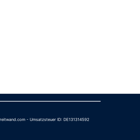
@breitwand.com - Umsatzsteuer ID: DE131314592