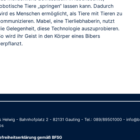
robotische Tiere „springen“ lassen kann. Dadurch
wird es Menschen ermöglicht, als Tiere mit Tieren zu
ommunizieren. Mabel, eine Tierliebhaberin, nutzt
die Gelegenheit, diese Technologie auszuprobieren.
o wird ihr Geist in den Körper eines Bibers
erpflanzt.
as Helwig - Bahnhofplatz 2 - 82131 Gauting - Tel.: 089/89501000 - info
os
refreiheitserklärung gemäß BFSG