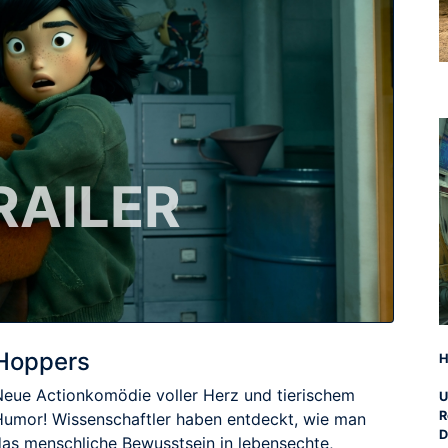
RAILER
Hoppers
H
Neue Actionkomödie voller Herz und tierischem
U
R
Humor! Wissenschaftler haben entdeckt, wie man
D
das menschliche Bewusstsein in lebensechte,